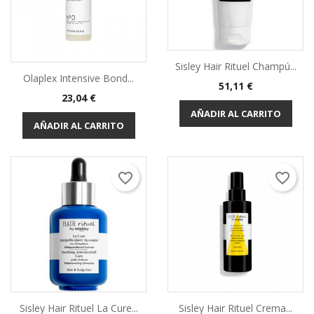
Sisley Hair Rituel Champú...
Olaplex Intensive Bond...
Precio
51,11 €
Precio
23,04 €
AÑADIR AL CARRITO
AÑADIR AL CARRITO
favorite_border
favorite_border
Sisley Hair Rituel La Cure...
Sisley Hair Rituel Crema...