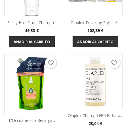
Sisley Hair Rituel Champú...
Olaplex Traveling Stylist Kit
Precio
Precio
49,33 €
102,89 €
AÑADIR AL CARRITO
AÑADIR AL CARRITO
favorite_border
favorite_border
Olaplex Champú Nº4 Hidrata...
L'Occitane Eco-Recarga...
Precio
23,04 €