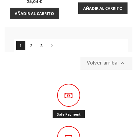
Precio
25,04 €
AÑADIR AL CARRITO
AÑADIR AL CARRITO

1
2
3
Volver arriba

Safe Payment