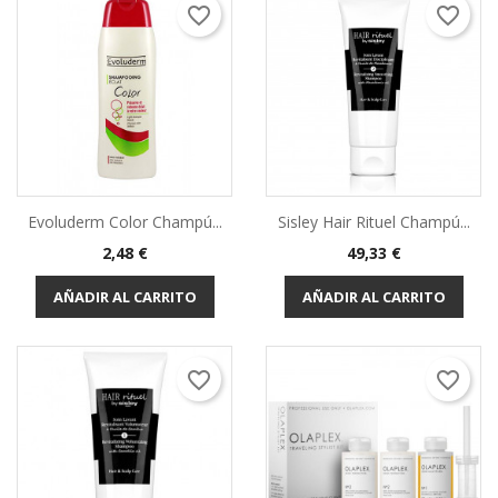
favorite_border
favorite_border
Evoluderm Color Champú...
Sisley Hair Rituel Champú...
Precio
Precio
2,48 €
49,33 €
AÑADIR AL CARRITO
AÑADIR AL CARRITO
favorite_border
favorite_border