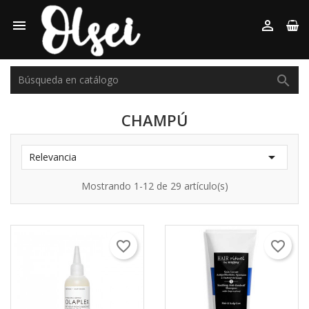



CHAMPÚ

Relevancia
Mostrando 1-12 de 29 artículo(s)
favorite_border
favorite_border