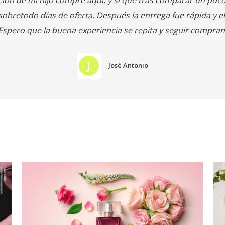
05
ENE
2022
CO
PERFUMES
Som
 nos
pre
Le ofrecemos la más amplia variedad de perfumes de
e de
cos
marca baratos. El hecho de ser distribuidores oficiales
d de
mej