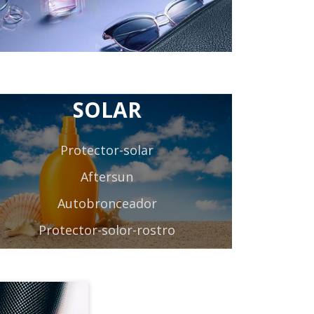
Aftersun
Autobronceador
Protector-solor-rostro