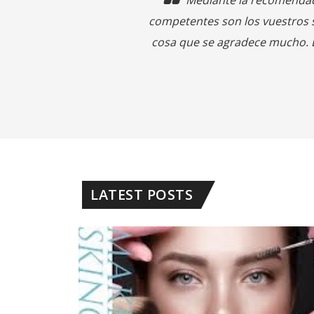
LATEST POSTS
28 DIC
2021
MAQUILLAJE.
El mejor maquillaje es tu sonrisa. Pero como a todas
encanta maquillarnos, en nuestra tienda onlin
maquillaje te ofrecemos la más amplia varieda