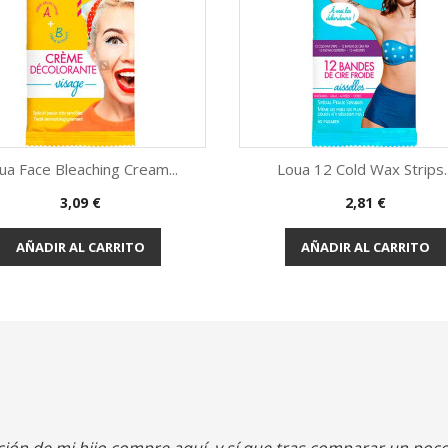
AÑADIR AL CARRITO
AÑADIR AL CARRITO
ón de mi hijo compre aquí, y sí que tras comparar un poco
obretodo días de oferta. Después la entrega fue rápida y 
spero que la buena experiencia se repita y seguir compr
José Antonio