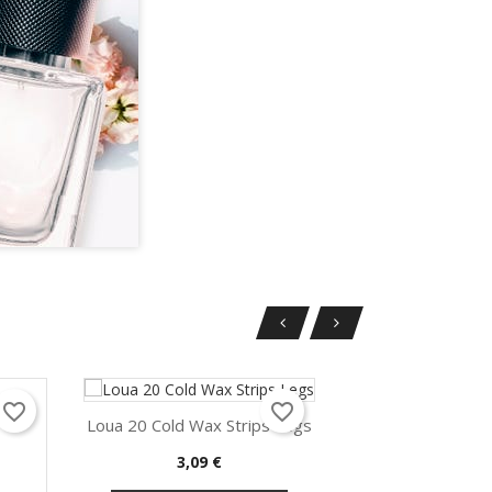
favorite_border
favorite_border
Loua 20 Cold Wax Strips Legs
Precio
3,09 €
Vista rápida

AÑADIR AL CARRITO
.
Eliza