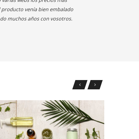
07
ENE
2022
SMÉTICOS
os especialistas en belleza. Por eso, hemos
parado para usted la más amplia variedad de
méticos de marca baratos y no menos importante, el
or asesoramiento profesional para que consigas la